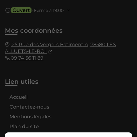
Ouvert
⋅ Ferme à 19:00
Mes coordonnées
25 Rue des Vergers Bâtiment A,
78580
LES
ALLUETS-LE-ROI
09 74 56 11 89
Lien utiles
Accueil
Contactez-nous
Mentions légales
Plan du site