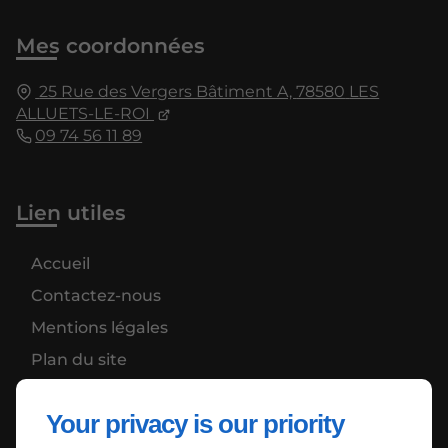
Mes coordonnées
25 Rue des Vergers Bâtiment A,
78580
LES
ALLUETS-LE-ROI
09 74 56 11 89
Lien utiles
Accueil
Contactez-nous
Mentions légales
Plan du site
Your privacy is our priority